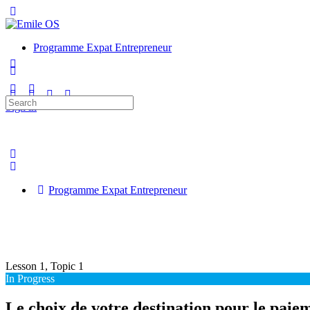
Toggle
Side
Panel
Programme Expat Entrepreneur
More
options
Search
Sign in
for:
Programme Expat Entrepreneur
Lesson 1, Topic 1
In Progress
Le choix de votre destination pour le paie