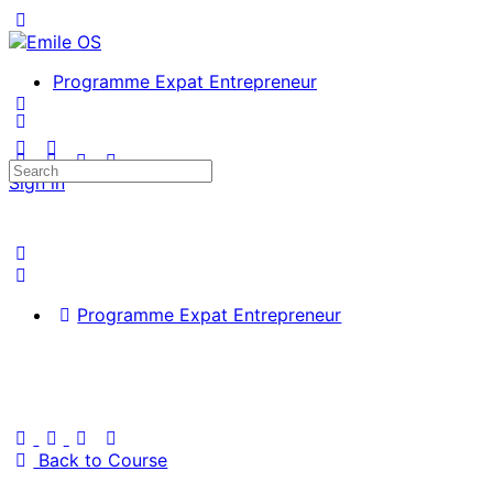
Toggle
Side
Panel
Programme Expat Entrepreneur
More
options
Search
Sign in
for:
Programme Expat Entrepreneur
Back to Course