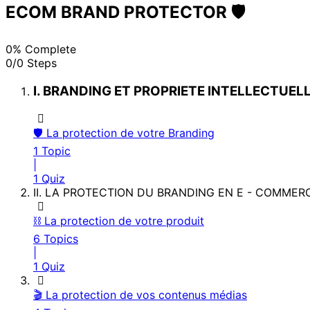
ECOM BRAND PROTECTOR 🛡️
0% Complete
0/0 Steps
I. BRANDING ET PROPRIETE INTELLECTUEL
🛡️ La protection de votre Branding
1 Topic
|
1 Quiz
II. LA PROTECTION DU BRANDING EN E - COMMER
⛓️ La protection de votre produit
6 Topics
|
1 Quiz
🎬 La protection de vos contenus médias