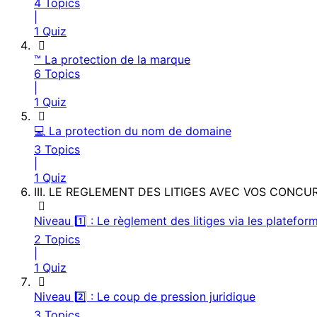
4 Topics
|
1 Quiz
™️ La protection de la marque
6 Topics
|
1 Quiz
💻 La protection du nom de domaine
3 Topics
|
1 Quiz
III. LE REGLEMENT DES LITIGES AVEC VOS CONC
Niveau 1️⃣ : Le règlement des litiges via les platefor
2 Topics
|
1 Quiz
Niveau 2️⃣ : Le coup de pression juridique
3 Topics