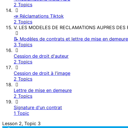
2 Topics
📣 Réclamations Tiktok
2 Topics
V. LES MODELES DE RECLAMATIONS AUPRES DES
📝 Modèles de contrats et lettre de mise en demeure
3 Topics
Cession de droit d'auteur
2 Topics
Cession de droit à l'image
2 Topics
Lettre de mise en demeure
2 Topics
Signature d'un contrat
1 Topic
Lesson 2, Topic 3