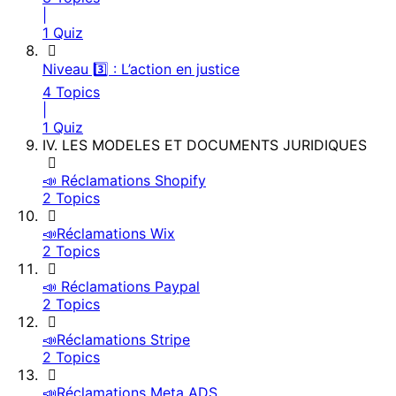
|
1 Quiz
Niveau 3️⃣ : L’action en justice
4 Topics
|
1 Quiz
IV. LES MODELES ET DOCUMENTS JURIDIQUES
📣 Réclamations Shopify
2 Topics
📣Réclamations Wix
2 Topics
📣 Réclamations Paypal
2 Topics
📣Réclamations Stripe
2 Topics
📣Réclamations Meta ADS