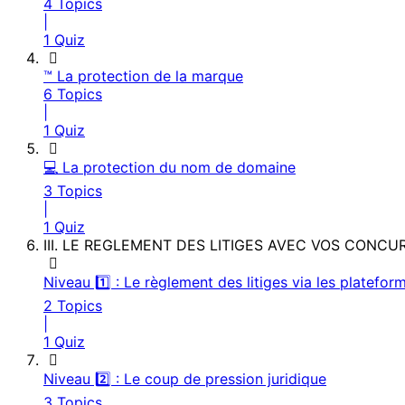
4 Topics
|
1 Quiz
™️ La protection de la marque
6 Topics
|
1 Quiz
💻 La protection du nom de domaine
3 Topics
|
1 Quiz
III. LE REGLEMENT DES LITIGES AVEC VOS CONC
Niveau 1️⃣ : Le règlement des litiges via les platefor
2 Topics
|
1 Quiz
Niveau 2️⃣ : Le coup de pression juridique
3 Topics