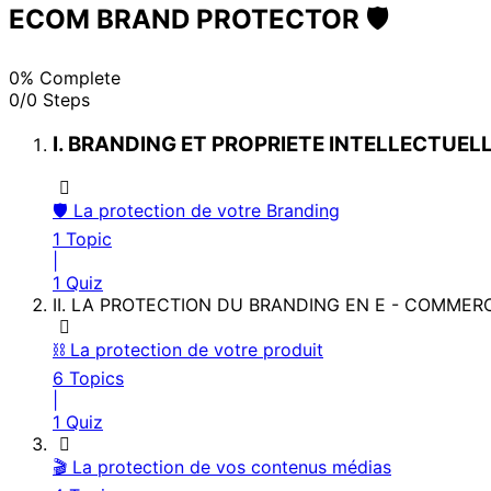
ECOM BRAND PROTECTOR 🛡️
0% Complete
0/0 Steps
I. BRANDING ET PROPRIETE INTELLECTUEL
🛡️ La protection de votre Branding
1 Topic
|
1 Quiz
II. LA PROTECTION DU BRANDING EN E - COMMER
⛓️ La protection de votre produit
6 Topics
|
1 Quiz
🎬 La protection de vos contenus médias