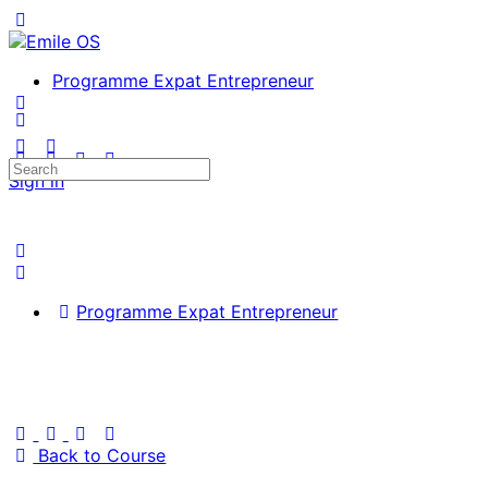
Toggle
Side
Panel
Programme Expat Entrepreneur
More
options
Search
Sign in
for:
Programme Expat Entrepreneur
Back to Course