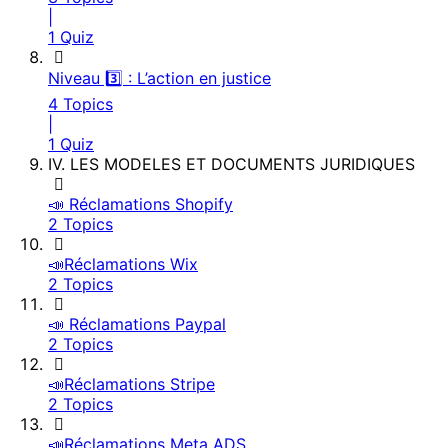
|
1 Quiz
Niveau 3️⃣ : L’action en justice
4 Topics
|
1 Quiz
IV. LES MODELES ET DOCUMENTS JURIDIQUES
📣 Réclamations Shopify
2 Topics
📣Réclamations Wix
2 Topics
📣 Réclamations Paypal
2 Topics
📣Réclamations Stripe
2 Topics
📣Réclamations Meta ADS