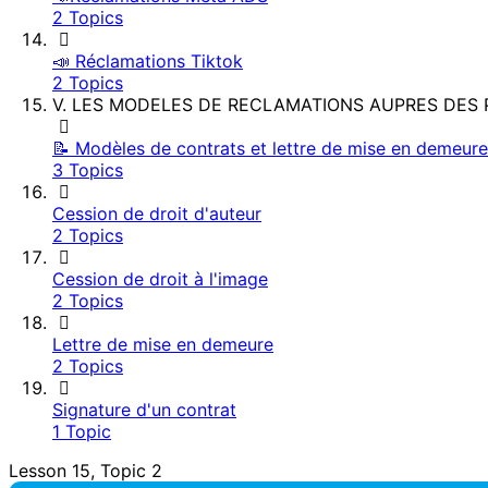
2 Topics
📣 Réclamations Tiktok
2 Topics
V. LES MODELES DE RECLAMATIONS AUPRES DES
📝 Modèles de contrats et lettre de mise en demeure
3 Topics
Cession de droit d'auteur
2 Topics
Cession de droit à l'image
2 Topics
Lettre de mise en demeure
2 Topics
Signature d'un contrat
1 Topic
Lesson 15, Topic 2